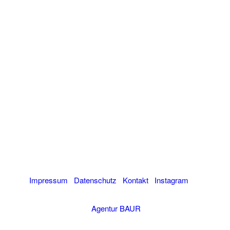
KONTAKT
Bäckerei & Konditorei
Ried GmbH & Co. KG
Allgäuerstraße 26
87719 Mindelheim
Impressum
I
Datenschutz
I
Kontakt
I
Instagram
© 2020 Bäckerei Ried I Webdesign & Umsetzung
Agentur BAUR