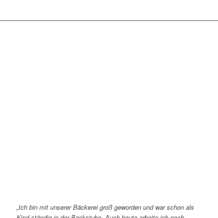
„Ich bin mit unserer Bäckerei groß geworden und war schon als
Kind ständig in der Backstube. Auch heute arbeite ich noch